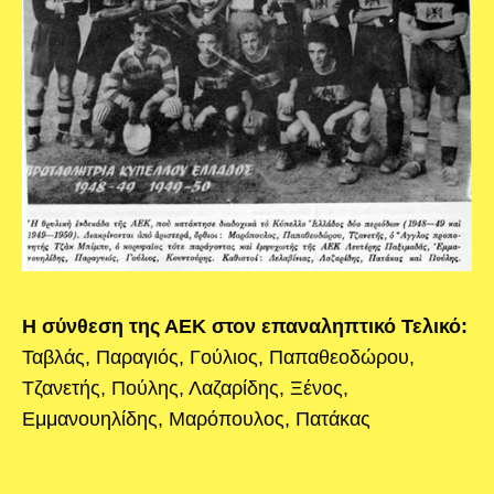
Η σύνθεση της ΑΕΚ στον επαναληπτικό Τελικό:
Ταβλάς, Παραγιός, Γούλιος, Παπαθεοδώρου,
Τζανετής, Πούλης, Λαζαρίδης, Ξένος,
Εμμανουηλίδης, Μαρόπουλος, Πατάκας