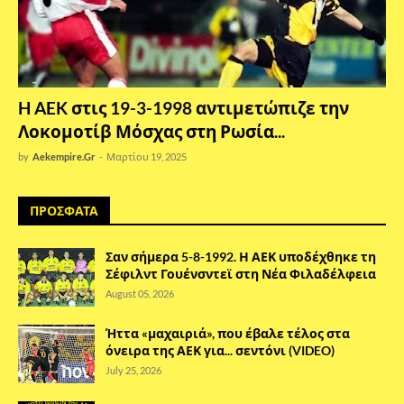
H AEK στις 19-3-1998 αντιμετώπιζε την
Λοκομοτίβ Μόσχας στη Ρωσία...
by
Aekempire.Gr
-
Μαρτίου 19, 2025
ΠΡΟΣΦΑΤΑ
Σαν σήμερα 5-8-1992. Η ΑΕΚ υποδέχθηκε τη
Σέφιλντ Γουένσντεϊ στη Νέα Φιλαδέλφεια
August 05, 2026
Ήττα «μαχαιριά», που έβαλε τέλος στα
όνειρα της ΑΕΚ για... σεντόνι (VIDEO)
July 25, 2026