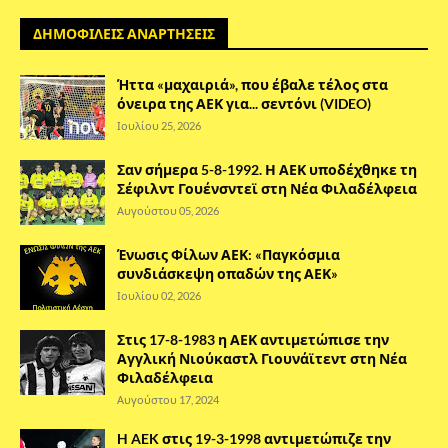
ΔΗΜΟΦΙΛΕΙΣ ΑΝΑΡΤΗΣΕΙΣ
Ήττα «μαχαιριά», που έβαλε τέλος στα
όνειρα της ΑΕΚ για... σεντόνι (VIDEO)
Ιουλίου 25, 2026
Σαν σήμερα 5-8-1992. Η ΑΕΚ υποδέχθηκε τη
Σέφιλντ Γουένσντεϊ στη Νέα Φιλαδέλφεια
Αυγούστου 05, 2026
Ένωσις Φίλων ΑΕΚ: «Παγκόσμια
συνδιάσκεψη οπαδών της ΑΕΚ»
Ιουλίου 02, 2026
Στις 17-8-1983 η ΑΕΚ αντιμετώπισε την
Αγγλική Νιούκαστλ Γιουνάϊτεντ στη Νέα
Φιλαδέλφεια
Αυγούστου 17, 2024
H AEK στις 19-3-1998 αντιμετώπιζε την