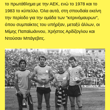
το πρωτάθλημα με την ΑΕΚ, ενώ το 1978 και το
1983 το κύπελλο. Όλα αυτά, στη σπουδαία εκείνη
την περίοδο για την ομάδα των "κιτρινόμαυρων",
όπου συμπαίκτες του υπήρξαν, μεταξύ άλλων, οι
Μίμης Παπαϊωάννου, Χρήστος Αρδίζογλου και
Ντούσαν Μπάγεβιτς.