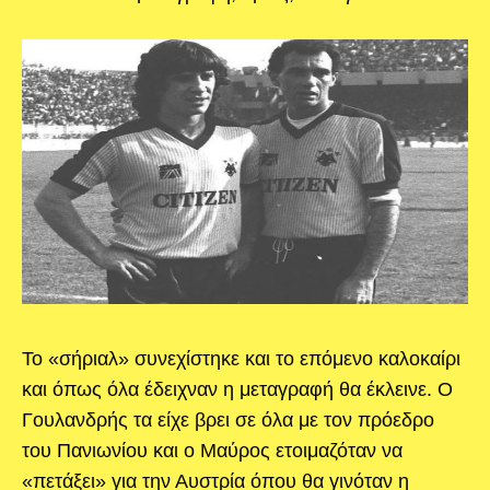
Το «σήριαλ» συνεχίστηκε και το επόμενο καλοκαίρι
και όπως όλα έδειχναν η μεταγραφή θα έκλεινε. Ο
Γουλανδρής τα είχε βρει σε όλα με τον πρόεδρο
του Πανιωνίου και ο Μαύρος ετοιμαζόταν να
«πετάξει» για την Αυστρία όπου θα γινόταν η