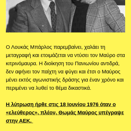
Ο Λουκάς Μπάρλος παρεμβαίνει, χαλάει τη
μεταγραφή και ετοιμάζεται να ντύσει τον Μαύρο στα
κιτρινόμαυρα. Η διοίκηση του Πανιωνίου αντιδρά,
δεν αφήνει τον παίχτη να φύγει και έτσι ο Μαύρος
μένει εκτός αγωνιστικής δράσης για έναν χρόνο και
περιμένει να λυθεί το θέμα δικαστικά.
Η λύτρωση ήρθε στις 18 Ιουνίου 1976 όταν ο
«ελεύθερος», πλέον, Θωμάς Μαύρος υπέγραψε
στην ΑΕΚ.