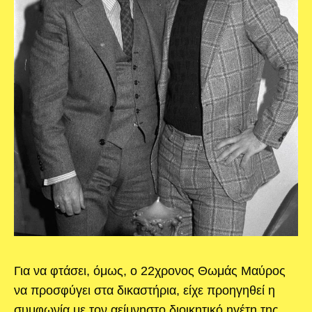
Για να φτάσει, όμως, ο 22χρονος Θωμάς Μαύρος
να προσφύγει στα δικαστήρια, είχε προηγηθεί η
συμφωνία με τον αείμνηστο διοικητικό ηγέτη της