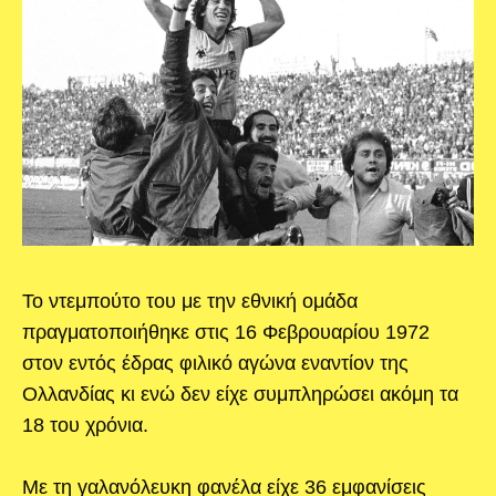
Το ντεμπούτο του με την εθνική ομάδα
πραγματοποιήθηκε στις 16 Φεβρουαρίου 1972
στον εντός έδρας φιλικό αγώνα εναντίον της
Ολλανδίας κι ενώ δεν είχε συμπληρώσει ακόμη τα
18 του χρόνια.
Με τη γαλανόλευκη φανέλα είχε 36 εμφανίσεις