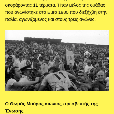
σκοράροντας 11 τέρματα. Ήταν μέλος της ομάδας
που αγωνίστηκε στο Euro 1980 που διεξήχθη στην
Ιταλία, αγωνιζόμενος και στους τρεις αγώνες.
Ο Θωμάς Μαύρος αιώνιος πρεσβευτής της
Ένωσης