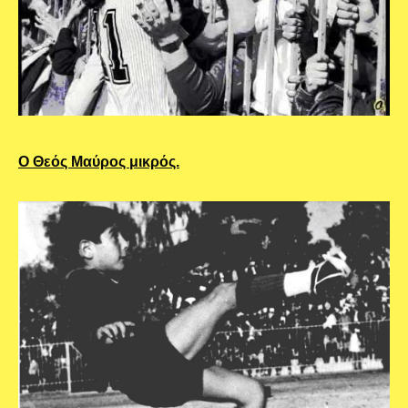
Ο Θεός Μαύρος μικρός.