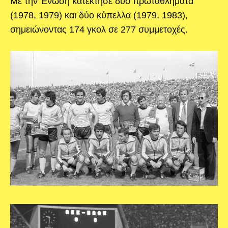
Με την Ένωση κατέκτησε δύο πρωταθλήματα
(1978, 1979) και δύο κύπελλα (1979, 1983),
σημειώνοντας 174 γκολ σε 277 συμμετοχές.