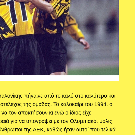
αλονίκης πήγαινε από το καλό στο καλύτερο και
 στέλεχος της ομάδας. Το καλοκαίρι του 1994, ο
να τον αποκτήσουν κι ενώ ο ίδιος είχε
αιά για να υπογράψει με τον Ολυμπιακό, μόλις
 άνθρωποι της ΑΕΚ, καθώς ήταν αυτοί που τελικά