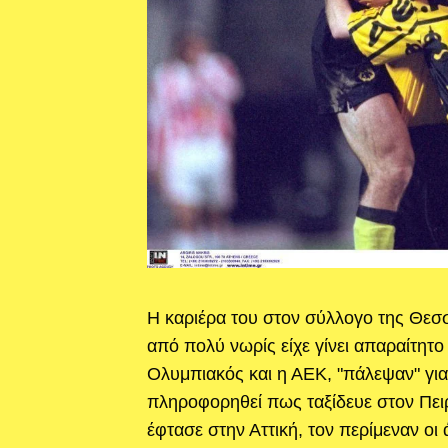
Η καριέρα του στον σύλλογο της Θεσσ
από πολύ νωρίς είχε γίνει απαραίτητο
Ολυμπιακός και η ΑΕΚ, "πάλεψαν" για 
πληροφορηθεί πως ταξίδευε στον Πειρ
έφτασε στην Αττική, τον περίμεναν οι