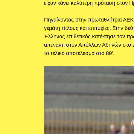
είχαν κάνει καλύτερη πρόταση στον 
Πηγαίνοντας στην πρωταθλήτρια ΑΕΚ 
γεμάτη τίτλους και επιτυχίες. Στην δε
Έλληνας επιθετικός κατέκτησε τον πρ
απέναντι στον Απόλλων Αθηνών στο ε
το τελικό αποτέλεσμα στο 89’.