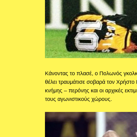
Κάνοντας το πλασέ, ο Πολωνός γκολκ
θέλει τραυμάτισε σοβαρά τον Χρήστο
κνήμης – περόνης και οι αρχικές εκτι
τους αγωνιστικούς χώρους.