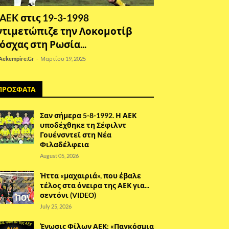
 AEK στις 19-3-1998
ντιμετώπιζε την Λοκομοτίβ
όσχας στη Ρωσία...
Aekempire.Gr
-
Μαρτίου 19, 2025
ΠΡΟΣΦΑΤΑ
Σαν σήμερα 5-8-1992. Η ΑΕΚ
υποδέχθηκε τη Σέφιλντ
Γουένσντεϊ στη Νέα
Φιλαδέλφεια
August 05, 2026
Ήττα «μαχαιριά», που έβαλε
τέλος στα όνειρα της ΑΕΚ για...
σεντόνι (VIDEO)
July 25, 2026
Ένωσις Φίλων ΑΕΚ: «Παγκόσμια