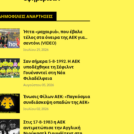
ΔΗΜΟΦΙΛΕΙΣ ΑΝΑΡΤΗΣΕΙΣ
Ήττα «μαχαιριά», που έβαλε
τέλος στα όνειρα της ΑΕΚ για...
σεντόνι (VIDEO)
Ιουλίου 25, 2026
Σαν σήμερα 5-8-1992. Η ΑΕΚ
υποδέχθηκε τη Σέφιλντ
Γουένσντεϊ στη Νέα
Φιλαδέλφεια
Αυγούστου 05, 2026
Ένωσις Φίλων ΑΕΚ: «Παγκόσμια
συνδιάσκεψη οπαδών της ΑΕΚ»
Ιουλίου 02, 2026
Στις 17-8-1983 η ΑΕΚ
αντιμετώπισε την Αγγλική
Νιούκαστλ Γιουνάϊτεντ στη