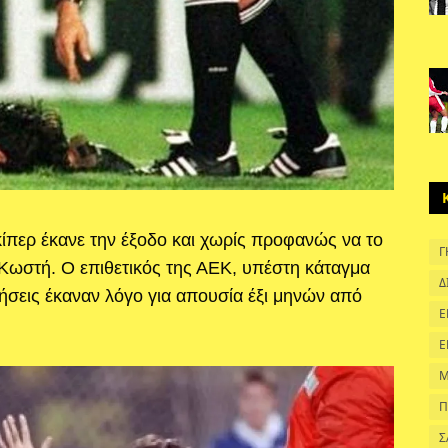
ίπερ έκανε την έξοδο και χωρίς προφανώς να το
Γ
 Κωστή. Ο επιθετικός της ΑΕΚ, υπέστη κάταγμα
Δ
μήσεις έκαναν λόγο για απουσία έξι μηνών από
Ε
Ε
Μ
Π
Σ