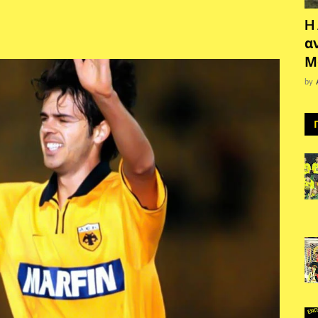
H
α
Μ
by