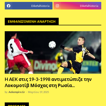
Dikefalhistoria
Dikefalhistoria
ΕΜΦΑΝΙΖΟΜΕΝΗ ΑΝΑΡΤΗΣΗ
H AEK στις 19-3-1998 αντιμετώπιζε την
Λοκομοτίβ Μόσχας στη Ρωσία...
by
Aekempire.Gr
-
Μαρτίου 19, 2025