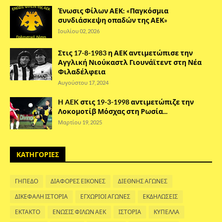
Ένωσις Φίλων ΑΕΚ: «Παγκόσμια
συνδιάσκεψη οπαδών της ΑΕΚ»
Ιουλίου 02, 2026
Στις 17-8-1983 η ΑΕΚ αντιμετώπισε την
Αγγλική Νιούκαστλ Γιουνάϊτεντ στη Νέα
Φιλαδέλφεια
Αυγούστου 17, 2024
H AEK στις 19-3-1998 αντιμετώπιζε την
Λοκομοτίβ Μόσχας στη Ρωσία...
Μαρτίου 19, 2025
ΚΑΤΗΓΟΡΙΕΣ
ΓΗΠΕΔΟ
ΔΙΑΦΟΡΕΣ ΕΙΚΟΝΕΣ
ΔΙΕΘΝΗΣ ΑΓΩΝΕΣ
ΔΙΚΕΦΑΛΗ ΙΣΤΟΡΙΑ
ΕΓΧΩΡΙΟΙ ΑΓΩΝΕΣ
ΕΚΔΗΛΩΣΕΙΣ
ΕΚΤΑΚΤΟ
ΕΝΩΣΙΣ ΦΙΛΩΝ ΑΕΚ
ΙΣΤΟΡΙΑ
ΚΥΠΕΛΛΑ