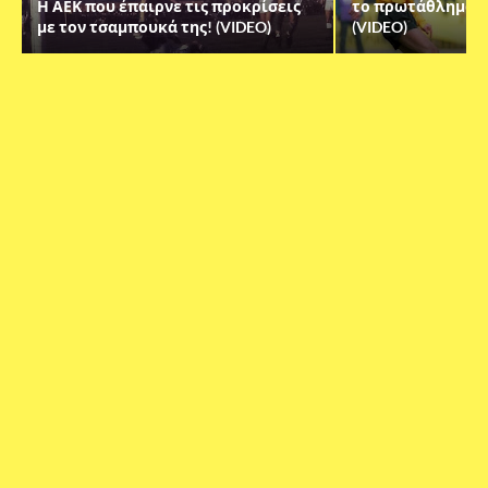
Η ΑΕΚ που έπαιρνε τις προκρίσεις
το πρωτάθλημα ήτ
με τον τσαμπουκά της! (VIDEO)
(VIDEO)