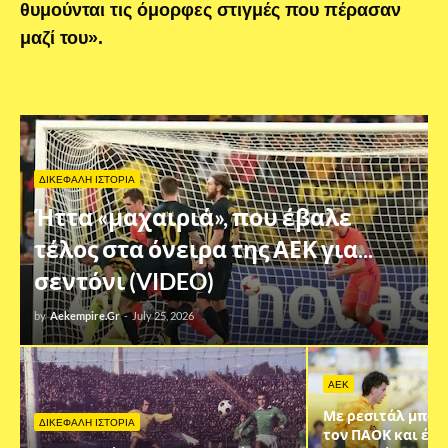
θυμούνται τις όμορφες στιγμές που πέρασαν
μαζί του».
ΔΙΚΕΦΑΛΗ ΙΣΤΟΡΙΑ
Ήττα «μαχαιριά», που έβαλε
τέλος στα όνειρα της ΑΕΚ για...
σεντόνι (VIDEO)
by
Aekempire.Gr
-
July 25, 2026
AEK
Με ρεσιτάλ μπάλα
ΔΙΚΕΦΑΛΗ ΙΣΤΟΡΙΑ
τον ΠΑΟΚ και έδε