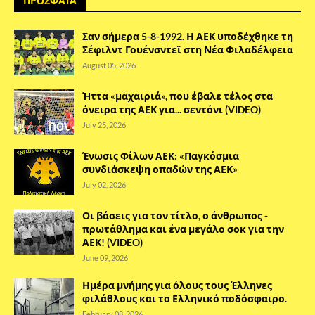
ΠΡΟΣΦΑΤΑ
Σαν σήμερα 5-8-1992. Η ΑΕΚ υποδέχθηκε τη
Σέφιλντ Γουένσντεϊ στη Νέα Φιλαδέλφεια
August 05, 2026
Ήττα «μαχαιριά», που έβαλε τέλος στα
όνειρα της ΑΕΚ για... σεντόνι (VIDEO)
July 25, 2026
Ένωσις Φίλων ΑΕΚ: «Παγκόσμια
συνδιάσκεψη οπαδών της ΑΕΚ»
July 02, 2026
Οι βάσεις για τον τίτλο, ο άνθρωπος -
πρωτάθλημα και ένα μεγάλο σοκ για την
ΑΕΚ! (VIDEO)
June 09, 2026
Ημέρα μνήμης για όλους τους Έλληνες
φιλάθλους και το Ελληνικό ποδόσφαιρο.
February 08, 2026