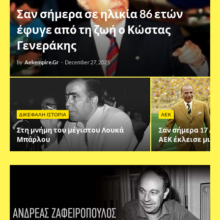
Σαν σήμερα σε ηλικία 86 ετών
έφυγε από τη ζωή ο Κώστας
Γενεράκης
by
Aekempire.Gr
-
December 27, 2025
ΔΙΚΕΦΑΛΗ ΙΣΤΟΡΙΑ
AEK
Στη μνήμη του μέγιστου Λουκά
Σαν σήμερα 17 Αυ
Μπάρλου
ΑΕΚ έκλεισε μια 