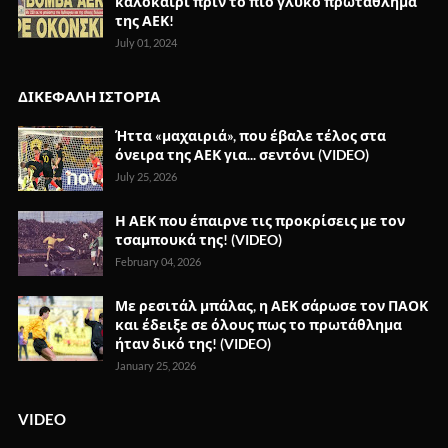
καλοκαίρι πριν το πιο γλυκό πρωτάθλημα
της ΑΕΚ!
July 01, 2024
ΔΙΚΕΦΑΛΗ ΙΣΤΟΡΙΑ
Ήττα «μαχαιριά», που έβαλε τέλος στα
όνειρα της ΑΕΚ για... σεντόνι (VIDEO)
July 25, 2026
Η ΑΕΚ που έπαιρνε τις προκρίσεις με τον
τσαμπουκά της! (VIDEO)
February 04, 2026
Με ρεσιτάλ μπάλας, η ΑΕΚ σάρωσε τον ΠΑΟΚ
και έδειξε σε όλους πως το πρωτάθλημα
ήταν δικό της! (VIDEO)
January 25, 2026
VIDEO