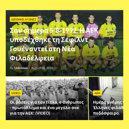
ΔΙΕΘΝΗΣ ΑΓΩΝΕΣ
Σαν σήμερα 5-8-1992. Η ΑΕΚ
υποδέχθηκε τη Σέφιλντ
Γουένσντεϊ στη Νέα
Φιλαδέλφεια
by
Unknown
-
August 05, 2026
VIDEO
AEK
Οι βάσεις για τον τίτλο, ο άνθρωπος
Ημέρα μνήμης για
- πρωτάθλημα και ένα μεγάλο σοκ
Έλληνες φιλάθλου
για την ΑΕΚ! (VIDEO)
ποδόσφαιρο.