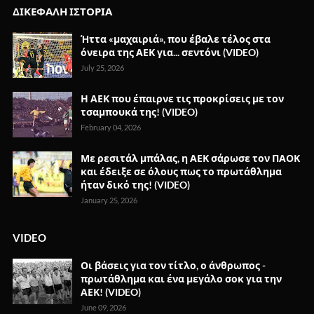
ΔΙΚΕΦΑΛΗ ΙΣΤΟΡΙΑ
Ήττα «μαχαιριά», που έβαλε τέλος στα
όνειρα της ΑΕΚ για... σεντόνι (VIDEO)
July 25, 2026
Η ΑΕΚ που έπαιρνε τις προκρίσεις με τον
τσαμπουκά της! (VIDEO)
February 04, 2026
Με ρεσιτάλ μπάλας, η ΑΕΚ σάρωσε τον ΠΑΟΚ
και έδειξε σε όλους πως το πρωτάθλημα
ήταν δικό της! (VIDEO)
January 25, 2026
VIDEO
Οι βάσεις για τον τίτλο, ο άνθρωπος -
πρωτάθλημα και ένα μεγάλο σοκ για την
ΑΕΚ! (VIDEO)
June 09, 2026