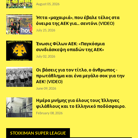
August 05, 2026
Ήττα «μαχαιριά», που έβαλε τέλος στα
όνειρα της ΑΕΚ για... σεντόνι (VIDEO)
July 25, 2026
Ένωσις Φίλων ΑΕΚ: «Παγκόσμια
συνδιάσκεψη οπαδών της ΑΕΚ»
July 02, 2026
Οι βάσεις για τον τίτλο, ο άνθρωπος -
πρωτάθλημα και ένα μεγάλο σοκ για την
ΑΕΚ! (VIDEO)
June 09, 2026
Ημέρα μνήμης για όλους τους Έλληνες
φιλάθλους και το Ελληνικό ποδόσφαιρο.
February 08, 2026
STOIXIMAN SUPER LEAGUE