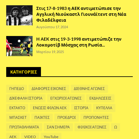
Στις 17-8-1983 η ΑΕΚ αντιμετώπισε την
Αγγλική Νιούκαστλ Γιουνάϊτεντ στη Νέα
Φιλαδέλφεια
Αυγούστου 17, 2024
H AEK στις 19-3-1998 αντιμετώπιζε την
Λοκομοτίβ Μόσχας στη Ρωσία...
Μαρτίου 19, 2025
ΚΑΤΗΓΟΡΙΕΣ
ΓΗΠΕΔΟ
ΔΙΑΦΟΡΕΣ ΕΙΚΟΝΕΣ
ΔΙΕΘΝΗΣ ΑΓΩΝΕΣ
ΔΙΚΕΦΑΛΗ ΙΣΤΟΡΙΑ
ΕΓΧΩΡΙΟΙ ΑΓΩΝΕΣ
ΕΚΔΗΛΩΣΕΙΣ
ΕΚΤΑΚΤΟ
ΕΝΩΣΙΣ ΦΙΛΩΝ ΑΕΚ
ΙΣΤΟΡΙΑ
ΚΥΠΕΛΛΑ
ΜΠΑΣΚΕΤ
ΠΑΙΚΤΕΣ
ΠΡΟΕΔΡΟΙ
ΠΡΟΠΟΝΗΤΕΣ
ΠΡΩΤΑΘΛΗΜΑΤΑ
ΣΑΝ ΣΗΜΕΡΑ
ΦΙΛΙΚΟΙ ΑΓΩΝΕΣ
Ω
AEK
VIDEO
YouTube