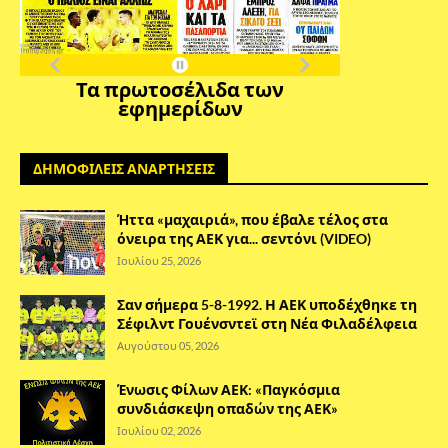
Τα πρωτοσέλιδα των
εφημερίδων
ΔΗΜΟΦΙΛΕΙΣ ΑΝΑΡΤΗΣΕΙΣ
Ήττα «μαχαιριά», που έβαλε τέλος στα
όνειρα της ΑΕΚ για... σεντόνι (VIDEO)
Ιουλίου 25, 2026
Σαν σήμερα 5-8-1992. Η ΑΕΚ υποδέχθηκε τη
Σέφιλντ Γουένσντεϊ στη Νέα Φιλαδέλφεια
Αυγούστου 05, 2026
Ένωσις Φίλων ΑΕΚ: «Παγκόσμια
συνδιάσκεψη οπαδών της ΑΕΚ»
Ιουλίου 02, 2026