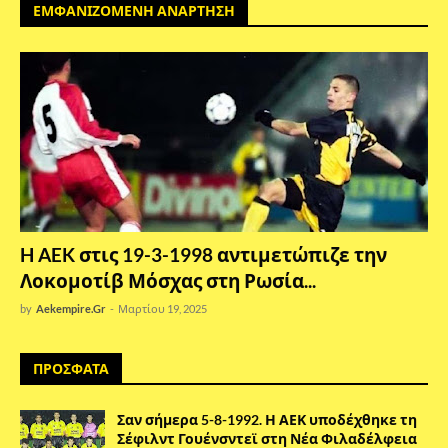
ΕΜΦΑΝΙΖΟΜΕΝΗ ΑΝΑΡΤΗΣΗ
H AEK στις 19-3-1998 αντιμετώπιζε την
Λοκομοτίβ Μόσχας στη Ρωσία...
by
Aekempire.Gr
-
Μαρτίου 19, 2025
ΠΡΟΣΦΑΤΑ
Σαν σήμερα 5-8-1992. Η ΑΕΚ υποδέχθηκε τη
Σέφιλντ Γουένσντεϊ στη Νέα Φιλαδέλφεια