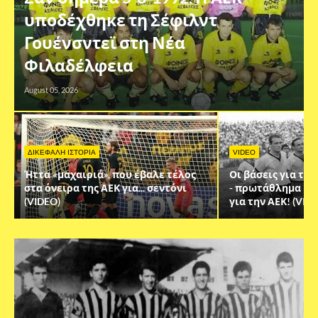
υποδέχθηκε τη Σέφιλντ
Γουένσντεϊ στη Νέα
Φιλαδέλφεια
August 05, 2026
ΔΙΚΕΦΑΛΗ ΙΣΤΟΡΙΑ
VIDEO
Ήττα «μαχαιριά», που έβαλε τέλος
Οι βάσεις για τον
στα όνειρα της ΑΕΚ για... σεντόνι
- πρωτάθλημα και
(VIDEO)
για την ΑΕΚ! (VID