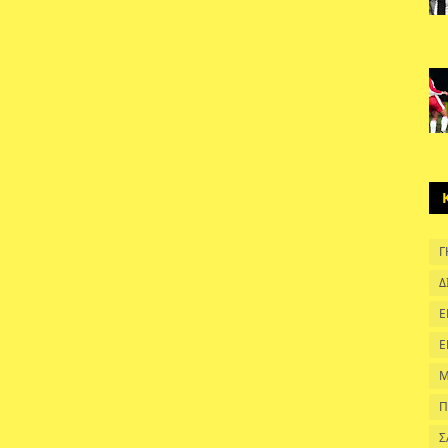
Γ
Δ
Ε
Ε
Μ
Π
Σ