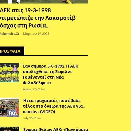
 AEK στις 19-3-1998
ντιμετώπιζε την Λοκομοτίβ
όσχας στη Ρωσία...
Aekempire.Gr
-
Μαρτίου 19, 2025
ΠΡΟΣΦΑΤΑ
Σαν σήμερα 5-8-1992. Η ΑΕΚ
υποδέχθηκε τη Σέφιλντ
Γουένσντεϊ στη Νέα
Φιλαδέλφεια
August 05, 2026
Ήττα «μαχαιριά», που έβαλε
τέλος στα όνειρα της ΑΕΚ για...
σεντόνι (VIDEO)
July 25, 2026
Ένωσις Φίλων ΑΕΚ: «Παγκόσμια