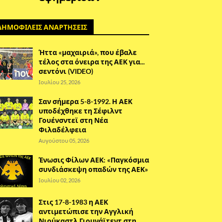
ΔΗΜΟΦΙΛΕΙΣ ΑΝΑΡΤΗΣΕΙΣ
Ήττα «μαχαιριά», που έβαλε
τέλος στα όνειρα της ΑΕΚ για...
σεντόνι (VIDEO)
Ιουλίου 25, 2026
Σαν σήμερα 5-8-1992. Η ΑΕΚ
υποδέχθηκε τη Σέφιλντ
Γουένσντεϊ στη Νέα
Φιλαδέλφεια
Αυγούστου 05, 2026
Ένωσις Φίλων ΑΕΚ: «Παγκόσμια
συνδιάσκεψη οπαδών της ΑΕΚ»
Ιουλίου 02, 2026
Στις 17-8-1983 η ΑΕΚ
αντιμετώπισε την Αγγλική
Νιούκαστλ Γιουνάϊτεντ στη