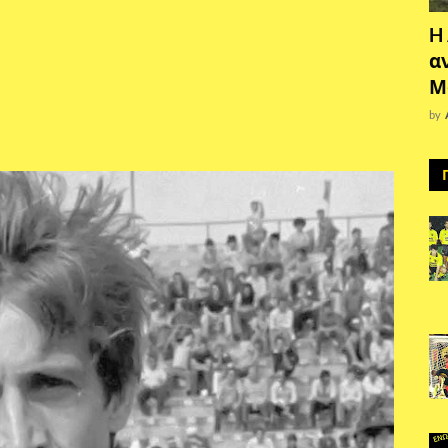
H
α
Μ
by