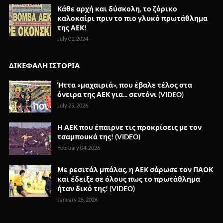
Κάθε αρχή και δύσκολη, το ζόρικο
καλοκαίρι πριν το πιο γλυκό πρωτάθλημα
της ΑΕΚ!
July 01, 2024
ΔΙΚΕΦΑΛΗ ΙΣΤΟΡΙΑ
Ήττα «μαχαιριά», που έβαλε τέλος στα
όνειρα της ΑΕΚ για... σεντόνι (VIDEO)
July 25, 2026
Η ΑΕΚ που έπαιρνε τις προκρίσεις με τον
τσαμπουκά της! (VIDEO)
February 04, 2026
Με ρεσιτάλ μπάλας, η ΑΕΚ σάρωσε τον ΠΑΟΚ
και έδειξε σε όλους πως το πρωτάθλημα
ήταν δικό της! (VIDEO)
January 25, 2026