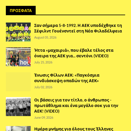
ΠΡΟΣΦΑΤΑ
Σαν σήμερα 5-8-1992. Η ΑΕΚ υποδέχθηκε τη
Σέφιλντ Γουένσντεϊ στη Νέα Φιλαδέλφεια
August 05, 2026
Ήττα «μαχαιριά», που έβαλε τέλος στα
όνειρα της ΑΕΚ για... σεντόνι (VIDEO)
July 25, 2026
Ένωσις Φίλων ΑΕΚ: «Παγκόσμια
συνδιάσκεψη οπαδών της ΑΕΚ»
July 02, 2026
Οι βάσεις για τον τίτλο, ο άνθρωπος -
πρωτάθλημα και ένα μεγάλο σοκ για την
ΑΕΚ! (VIDEO)
June 09, 2026
Ημέρα μνήμης για όλους τους Έλληνες