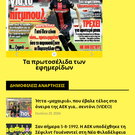
Τα πρωτοσέλιδα των
εφημερίδων
ΔΗΜΟΦΙΛΕΙΣ ΑΝΑΡΤΗΣΕΙΣ
Ήττα «μαχαιριά», που έβαλε τέλος στα
όνειρα της ΑΕΚ για... σεντόνι (VIDEO)
Ιουλίου 25, 2026
Σαν σήμερα 5-8-1992. Η ΑΕΚ υποδέχθηκε τη
Σέφιλντ Γουένσντεϊ στη Νέα Φιλαδέλφεια