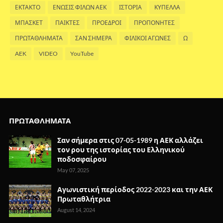
ΕΚΤΑΚΤΟ
ΕΝΩΣΙΣ ΦΙΛΩΝ ΑΕΚ
ΙΣΤΟΡΙΑ
ΚΥΠΕΛΛΑ
ΜΠΑΣΚΕΤ
ΠΑΙΚΤΕΣ
ΠΡΟΕΔΡΟΙ
ΠΡΟΠΟΝΗΤΕΣ
ΠΡΩΤΑΘΛΗΜΑΤΑ
ΣΑΝ ΣΗΜΕΡΑ
ΦΙΛΙΚΟΙ ΑΓΩΝΕΣ
Ω
AEK
VIDEO
YouTube
ΠΡΩΤΑΘΛΗΜΑΤΑ
Σαν σήμερα στις 07-05-1989 η ΑΕΚ αλλάζει
τον ρου της ιστορίας του Ελληνικού
ποδοσφαίρου
May 07, 2025
Αγωνιστική περίοδος 2022-2023 και την ΑΕΚ
Πρωταθλήτρια
August 14, 2024