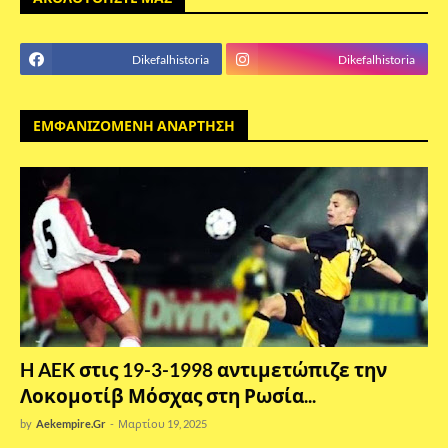
Dikefalhistoria
Dikefalhistoria
ΕΜΦΑΝΙΖΟΜΕΝΗ ΑΝΑΡΤΗΣΗ
H AEK στις 19-3-1998 αντιμετώπιζε την
Λοκομοτίβ Μόσχας στη Ρωσία...
by
Aekempire.Gr
-
Μαρτίου 19, 2025