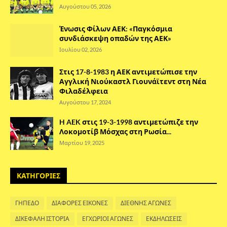
Αυγούστου 05, 2026
Ένωσις Φίλων ΑΕΚ: «Παγκόσμια
συνδιάσκεψη οπαδών της ΑΕΚ»
Ιουλίου 02, 2026
Στις 17-8-1983 η ΑΕΚ αντιμετώπισε την
Αγγλική Νιούκαστλ Γιουνάϊτεντ στη Νέα
Φιλαδέλφεια
Αυγούστου 17, 2024
H AEK στις 19-3-1998 αντιμετώπιζε την
Λοκομοτίβ Μόσχας στη Ρωσία...
Μαρτίου 19, 2025
ΚΑΤΗΓΟΡΙΕΣ
ΓΗΠΕΔΟ
ΔΙΑΦΟΡΕΣ ΕΙΚΟΝΕΣ
ΔΙΕΘΝΗΣ ΑΓΩΝΕΣ
ΔΙΚΕΦΑΛΗ ΙΣΤΟΡΙΑ
ΕΓΧΩΡΙΟΙ ΑΓΩΝΕΣ
ΕΚΔΗΛΩΣΕΙΣ