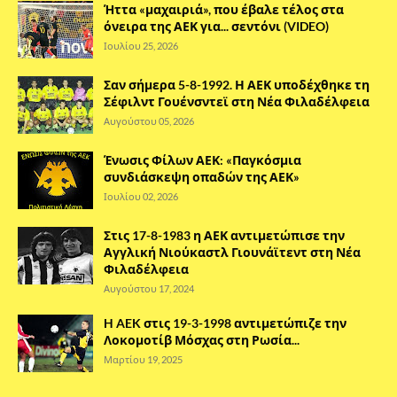
Ήττα «μαχαιριά», που έβαλε τέλος στα
όνειρα της ΑΕΚ για... σεντόνι (VIDEO)
Ιουλίου 25, 2026
Σαν σήμερα 5-8-1992. Η ΑΕΚ υποδέχθηκε τη
Σέφιλντ Γουένσντεϊ στη Νέα Φιλαδέλφεια
Αυγούστου 05, 2026
Ένωσις Φίλων ΑΕΚ: «Παγκόσμια
συνδιάσκεψη οπαδών της ΑΕΚ»
Ιουλίου 02, 2026
Στις 17-8-1983 η ΑΕΚ αντιμετώπισε την
Αγγλική Νιούκαστλ Γιουνάϊτεντ στη Νέα
Φιλαδέλφεια
Αυγούστου 17, 2024
H AEK στις 19-3-1998 αντιμετώπιζε την
Λοκομοτίβ Μόσχας στη Ρωσία...
Μαρτίου 19, 2025