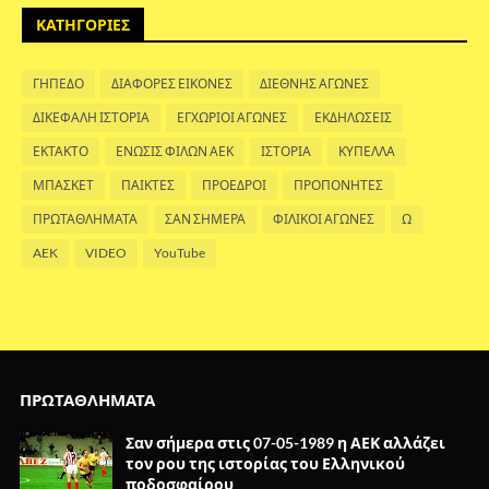
ΚΑΤΗΓΟΡΙΕΣ
ΓΗΠΕΔΟ
ΔΙΑΦΟΡΕΣ ΕΙΚΟΝΕΣ
ΔΙΕΘΝΗΣ ΑΓΩΝΕΣ
ΔΙΚΕΦΑΛΗ ΙΣΤΟΡΙΑ
ΕΓΧΩΡΙΟΙ ΑΓΩΝΕΣ
ΕΚΔΗΛΩΣΕΙΣ
ΕΚΤΑΚΤΟ
ΕΝΩΣΙΣ ΦΙΛΩΝ ΑΕΚ
ΙΣΤΟΡΙΑ
ΚΥΠΕΛΛΑ
ΜΠΑΣΚΕΤ
ΠΑΙΚΤΕΣ
ΠΡΟΕΔΡΟΙ
ΠΡΟΠΟΝΗΤΕΣ
ΠΡΩΤΑΘΛΗΜΑΤΑ
ΣΑΝ ΣΗΜΕΡΑ
ΦΙΛΙΚΟΙ ΑΓΩΝΕΣ
Ω
AEK
VIDEO
YouTube
ΠΡΩΤΑΘΛΗΜΑΤΑ
Σαν σήμερα στις 07-05-1989 η ΑΕΚ αλλάζει
τον ρου της ιστορίας του Ελληνικού
ποδοσφαίρου