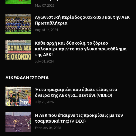
May 07, 2025
Αγωνιστική περίοδος 2022-2023 και την ΑΕΚ
Πρωταθλήτρια
August 14, 2024
Κάθε αρχή και δύσκολη, το ζόρικο
καλοκαίρι πριν το πιο γλυκό πρωτάθλημα
της ΑΕΚ!
July 01, 2024
ΔΙΚΕΦΑΛΗ ΙΣΤΟΡΙΑ
Ήττα «μαχαιριά», που έβαλε τέλος στα
όνειρα της ΑΕΚ για... σεντόνι (VIDEO)
July 25, 2026
Η ΑΕΚ που έπαιρνε τις προκρίσεις με τον
τσαμπουκά της! (VIDEO)
February 04, 2026