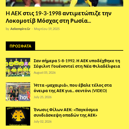
H AEK στις 19-3-1998 αντιμετώπιζε την
Λοκομοτίβ Μόσχας στη Ρωσία...
by
Aekempire.Gr
-
Μαρτίου 19, 2025
ΠΡΟΣΦΑΤΑ
Σαν σήμερα 5-8-1992. Η ΑΕΚ υποδέχθηκε τη
Σέφιλντ Γουένσντεϊ στη Νέα Φιλαδέλφεια
August 05, 2026
Ήττα «μαχαιριά», που έβαλε τέλος στα
όνειρα της ΑΕΚ για... σεντόνι (VIDEO)
July 25, 2026
Ένωσις Φίλων ΑΕΚ: «Παγκόσμια
συνδιάσκεψη οπαδών της ΑΕΚ»
July 02, 2026