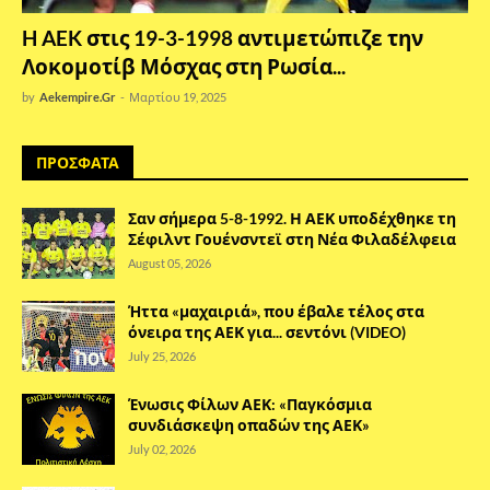
H AEK στις 19-3-1998 αντιμετώπιζε την
Λοκομοτίβ Μόσχας στη Ρωσία...
by
Aekempire.Gr
-
Μαρτίου 19, 2025
ΠΡΟΣΦΑΤΑ
Σαν σήμερα 5-8-1992. Η ΑΕΚ υποδέχθηκε τη
Σέφιλντ Γουένσντεϊ στη Νέα Φιλαδέλφεια
August 05, 2026
Ήττα «μαχαιριά», που έβαλε τέλος στα
όνειρα της ΑΕΚ για... σεντόνι (VIDEO)
July 25, 2026
Ένωσις Φίλων ΑΕΚ: «Παγκόσμια
συνδιάσκεψη οπαδών της ΑΕΚ»
July 02, 2026