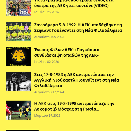
όνειρα της ΑΕΚ για... σεντόνι (VIDEO)
Ιουλίου 25, 2026
Σαν σήμερα 5-8-1992. Η ΑΕΚ υποδέχθηκε τη
Σέφιλντ Γουένσντεϊ στη Νέα Φιλαδέλφεια
Αυγούστου 05, 2026
Ένωσις Φίλων ΑΕΚ: «Παγκόσμια
συνδιάσκεψη οπαδών της ΑΕΚ»
Ιουλίου 02, 2026
Στις 17-8-1983 η ΑΕΚ αντιμετώπισε την
Αγγλική Νιούκαστλ Γιουνάϊτεντ στη Νέα
Φιλαδέλφεια
Αυγούστου 17, 2024
H AEK στις 19-3-1998 αντιμετώπιζε την
Λοκομοτίβ Μόσχας στη Ρωσία...
Μαρτίου 19, 2025