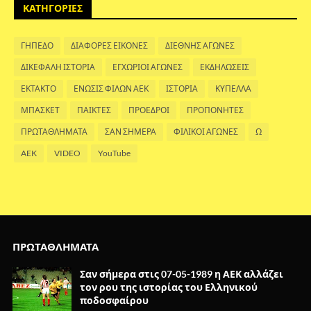
ΚΑΤΗΓΟΡΙΕΣ
ΓΗΠΕΔΟ
ΔΙΑΦΟΡΕΣ ΕΙΚΟΝΕΣ
ΔΙΕΘΝΗΣ ΑΓΩΝΕΣ
ΔΙΚΕΦΑΛΗ ΙΣΤΟΡΙΑ
ΕΓΧΩΡΙΟΙ ΑΓΩΝΕΣ
ΕΚΔΗΛΩΣΕΙΣ
ΕΚΤΑΚΤΟ
ΕΝΩΣΙΣ ΦΙΛΩΝ ΑΕΚ
ΙΣΤΟΡΙΑ
ΚΥΠΕΛΛΑ
ΜΠΑΣΚΕΤ
ΠΑΙΚΤΕΣ
ΠΡΟΕΔΡΟΙ
ΠΡΟΠΟΝΗΤΕΣ
ΠΡΩΤΑΘΛΗΜΑΤΑ
ΣΑΝ ΣΗΜΕΡΑ
ΦΙΛΙΚΟΙ ΑΓΩΝΕΣ
Ω
AEK
VIDEO
YouTube
ΠΡΩΤΑΘΛΗΜΑΤΑ
Σαν σήμερα στις 07-05-1989 η ΑΕΚ αλλάζει
τον ρου της ιστορίας του Ελληνικού
ποδοσφαίρου