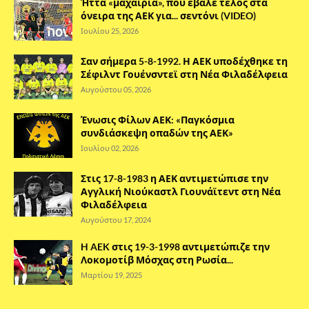
Ήττα «μαχαιριά», που έβαλε τέλος στα
όνειρα της ΑΕΚ για... σεντόνι (VIDEO)
Ιουλίου 25, 2026
Σαν σήμερα 5-8-1992. Η ΑΕΚ υποδέχθηκε τη
Σέφιλντ Γουένσντεϊ στη Νέα Φιλαδέλφεια
Αυγούστου 05, 2026
Ένωσις Φίλων ΑΕΚ: «Παγκόσμια
συνδιάσκεψη οπαδών της ΑΕΚ»
Ιουλίου 02, 2026
Στις 17-8-1983 η ΑΕΚ αντιμετώπισε την
Αγγλική Νιούκαστλ Γιουνάϊτεντ στη Νέα
Φιλαδέλφεια
Αυγούστου 17, 2024
H AEK στις 19-3-1998 αντιμετώπιζε την
Λοκομοτίβ Μόσχας στη Ρωσία...
Μαρτίου 19, 2025