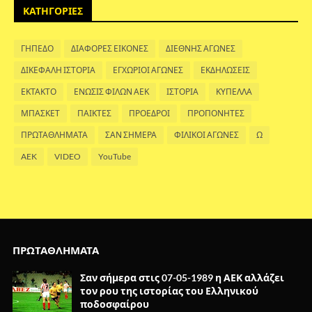
ΚΑΤΗΓΟΡΙΕΣ
ΓΗΠΕΔΟ
ΔΙΑΦΟΡΕΣ ΕΙΚΟΝΕΣ
ΔΙΕΘΝΗΣ ΑΓΩΝΕΣ
ΔΙΚΕΦΑΛΗ ΙΣΤΟΡΙΑ
ΕΓΧΩΡΙΟΙ ΑΓΩΝΕΣ
ΕΚΔΗΛΩΣΕΙΣ
ΕΚΤΑΚΤΟ
ΕΝΩΣΙΣ ΦΙΛΩΝ ΑΕΚ
ΙΣΤΟΡΙΑ
ΚΥΠΕΛΛΑ
ΜΠΑΣΚΕΤ
ΠΑΙΚΤΕΣ
ΠΡΟΕΔΡΟΙ
ΠΡΟΠΟΝΗΤΕΣ
ΠΡΩΤΑΘΛΗΜΑΤΑ
ΣΑΝ ΣΗΜΕΡΑ
ΦΙΛΙΚΟΙ ΑΓΩΝΕΣ
Ω
AEK
VIDEO
YouTube
ΠΡΩΤΑΘΛΗΜΑΤΑ
Σαν σήμερα στις 07-05-1989 η ΑΕΚ αλλάζει
τον ρου της ιστορίας του Ελληνικού
ποδοσφαίρου