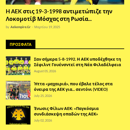
H AEK στις 19-3-1998 αντιμετώπιζε την
Λοκομοτίβ Μόσχας στη Ρωσία...
by
Aekempire.Gr
-
Μαρτίου 19, 2025
ΠΡΟΣΦΑΤΑ
Σαν σήμερα 5-8-1992. Η ΑΕΚ υποδέχθηκε τη
Σέφιλντ Γουένσντεϊ στη Νέα Φιλαδέλφεια
August 05, 2026
Ήττα «μαχαιριά», που έβαλε τέλος στα
όνειρα της ΑΕΚ για... σεντόνι (VIDEO)
July 25, 2026
Ένωσις Φίλων ΑΕΚ: «Παγκόσμια
συνδιάσκεψη οπαδών της ΑΕΚ»
July 02, 2026