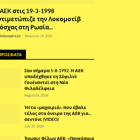
 AEK στις 19-3-1998
ντιμετώπιζε την Λοκομοτίβ
όσχας στη Ρωσία...
Aekempire.Gr
-
Μαρτίου 19, 2025
ΠΡΟΣΦΑΤΑ
Σαν σήμερα 5-8-1992. Η ΑΕΚ
υποδέχθηκε τη Σέφιλντ
Γουένσντεϊ στη Νέα
Φιλαδέλφεια
August 05, 2026
Ήττα «μαχαιριά», που έβαλε
τέλος στα όνειρα της ΑΕΚ για...
σεντόνι (VIDEO)
July 25, 2026
Ένωσις Φίλων ΑΕΚ: «Παγκόσμια