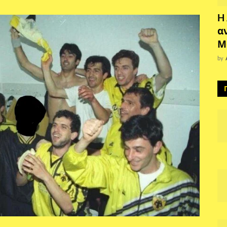
H
α
Μ
by