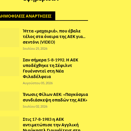
ΔΗΜΟΦΙΛΕΙΣ ΑΝΑΡΤΗΣΕΙΣ
Ήττα «μαχαιριά», που έβαλε
τέλος στα όνειρα της ΑΕΚ για...
σεντόνι (VIDEO)
Ιουλίου 25, 2026
Σαν σήμερα 5-8-1992. Η ΑΕΚ
υποδέχθηκε τη Σέφιλντ
Γουένσντεϊ στη Νέα
Φιλαδέλφεια
Αυγούστου 05, 2026
Ένωσις Φίλων ΑΕΚ: «Παγκόσμια
συνδιάσκεψη οπαδών της ΑΕΚ»
Ιουλίου 02, 2026
Στις 17-8-1983 η ΑΕΚ
αντιμετώπισε την Αγγλική
Νιούκαστλ Γιουνάϊτεντ στη