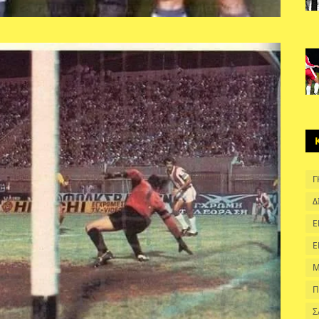
Γ
Δ
Ε
Ε
Μ
Π
Σ