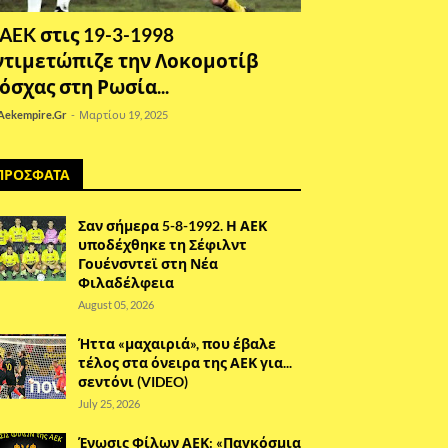
 AEK στις 19-3-1998
ντιμετώπιζε την Λοκομοτίβ
όσχας στη Ρωσία...
Aekempire.Gr
-
Μαρτίου 19, 2025
ΠΡΟΣΦΑΤΑ
Σαν σήμερα 5-8-1992. Η ΑΕΚ
υποδέχθηκε τη Σέφιλντ
Γουένσντεϊ στη Νέα
Φιλαδέλφεια
August 05, 2026
Ήττα «μαχαιριά», που έβαλε
τέλος στα όνειρα της ΑΕΚ για...
σεντόνι (VIDEO)
July 25, 2026
Ένωσις Φίλων ΑΕΚ: «Παγκόσμια