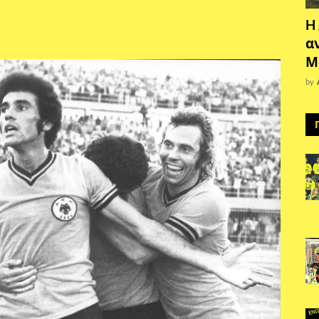
H
α
Μ
by