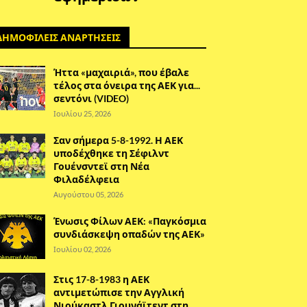
ΔΗΜΟΦΙΛΕΙΣ ΑΝΑΡΤΗΣΕΙΣ
Ήττα «μαχαιριά», που έβαλε
τέλος στα όνειρα της ΑΕΚ για...
σεντόνι (VIDEO)
Ιουλίου 25, 2026
Σαν σήμερα 5-8-1992. Η ΑΕΚ
υποδέχθηκε τη Σέφιλντ
Γουένσντεϊ στη Νέα
Φιλαδέλφεια
Αυγούστου 05, 2026
Ένωσις Φίλων ΑΕΚ: «Παγκόσμια
συνδιάσκεψη οπαδών της ΑΕΚ»
Ιουλίου 02, 2026
Στις 17-8-1983 η ΑΕΚ
αντιμετώπισε την Αγγλική
Νιούκαστλ Γιουνάϊτεντ στη