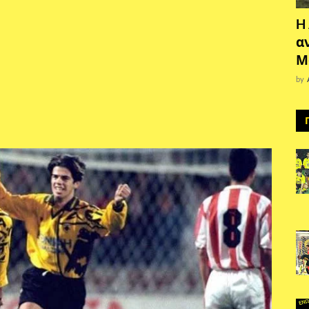
H
α
Μ
by