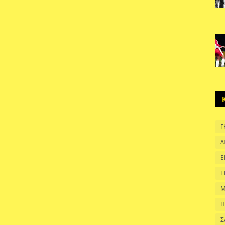
Γ
Δ
Ε
Ε
Μ
Π
Σ