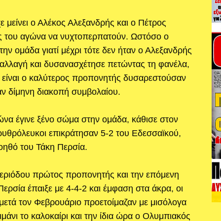
ε μείνει ο Αλέκος Αλεξανδρής και ο Πέτρος
ς του αγώνα να νυχτοπερπατούν. Ωστόσο ο
την ομάδα γιατί μέχρι τότε δεν ήταν ο Αλεξανδρής
 αλλαγή και δυσανασχέτησε πετώντας τη φανέλα,
 είναι ο καλύτερος προπονητής δυσαρεστούσαν
αν δίμηνη διακοπή συμβολαίου.
να έγινε ξένο σώμα στην ομάδα, κάθισε στον
ρυθρόλευκοι επικράτησαν 5-2 του Εδεσσαϊκού,
βοηθό του Τάκη Περσία.
 περιόδου πρώτος προπονητής και την επόμενη
ερσία έπαιξε με 4-4-2 και έμφαση στα άκρα, οι
μετά τον Φεβρουάριο προετοίμαζαν με μισόλογα
μάνι το καλoκαίρι και την ίδια ώρα ο Ολυμπιακός