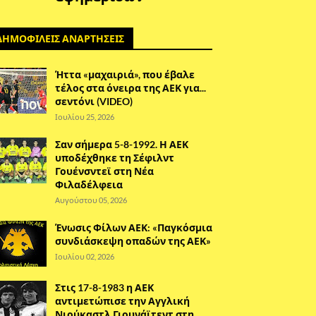
ΔΗΜΟΦΙΛΕΙΣ ΑΝΑΡΤΗΣΕΙΣ
Ήττα «μαχαιριά», που έβαλε
τέλος στα όνειρα της ΑΕΚ για...
σεντόνι (VIDEO)
Ιουλίου 25, 2026
Σαν σήμερα 5-8-1992. Η ΑΕΚ
υποδέχθηκε τη Σέφιλντ
Γουένσντεϊ στη Νέα
Φιλαδέλφεια
Αυγούστου 05, 2026
Ένωσις Φίλων ΑΕΚ: «Παγκόσμια
συνδιάσκεψη οπαδών της ΑΕΚ»
Ιουλίου 02, 2026
Στις 17-8-1983 η ΑΕΚ
αντιμετώπισε την Αγγλική
Νιούκαστλ Γιουνάϊτεντ στη