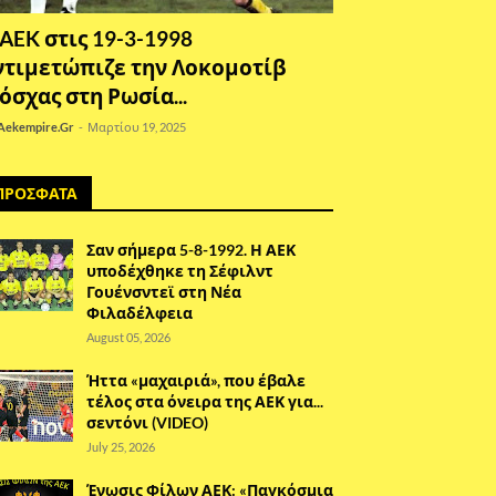
 AEK στις 19-3-1998
ντιμετώπιζε την Λοκομοτίβ
όσχας στη Ρωσία...
Aekempire.Gr
-
Μαρτίου 19, 2025
ΠΡΟΣΦΑΤΑ
Σαν σήμερα 5-8-1992. Η ΑΕΚ
υποδέχθηκε τη Σέφιλντ
Γουένσντεϊ στη Νέα
Φιλαδέλφεια
August 05, 2026
Ήττα «μαχαιριά», που έβαλε
τέλος στα όνειρα της ΑΕΚ για...
σεντόνι (VIDEO)
July 25, 2026
Ένωσις Φίλων ΑΕΚ: «Παγκόσμια