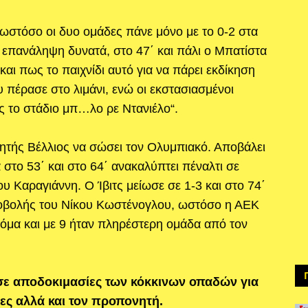
ωστόσο οι δυο ομάδες πάνε μόνο με το 0-2 στα
ν επανάληψη δυνατά, στο 47΄ και πάλι ο Μπατίστα
και πως το παιχνίδι αυτό για να πάρει εκδίκηση
 πέρασε στο λιμάνι, ενώ οι εκστασιασμένοι
ς το στάδιο μπ…λο ρε Ντανιέλο“.
ιτητής Βέλλιος να σώσει τον Ολυμπιακό. Αποβάλει
 στο 53΄ και στο 64΄ ανακαλύπτει πέναλτι σε
υ Καραγιάννη. Ο Ίβιτς μείωσε σε 1-3 και στο 74΄
ποβολής του Νίκου Κωστένογλου, ωστόσο η ΑΕΚ
ακόμα και με 9 ήταν πληρέστερη ομάδα από τον
σε αποδοκιμασίες των κόκκινων οπαδών για
τες αλλά και τον προπονητή.