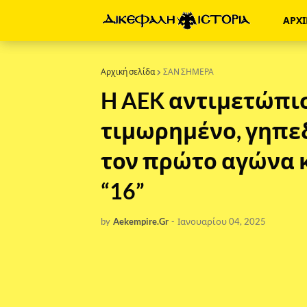
ΑΡΧ
Αρχική σελίδα
ΣΑΝ ΣΗΜΕΡΑ
H AEK αντιμετώπισ
τιμωρημένο, γηπε
τον πρώτο αγώνα 
“16”
by
Aekempire.Gr
-
Ιανουαρίου 04, 2025