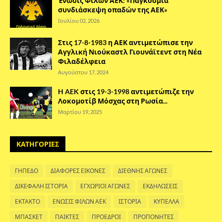
Ένωσις Φίλων ΑΕΚ: «Παγκόσμια
συνδιάσκεψη οπαδών της ΑΕΚ»
Ιουλίου 02, 2026
Στις 17-8-1983 η ΑΕΚ αντιμετώπισε την
Αγγλική Νιούκαστλ Γιουνάϊτεντ στη Νέα
Φιλαδέλφεια
Αυγούστου 17, 2024
H AEK στις 19-3-1998 αντιμετώπιζε την
Λοκομοτίβ Μόσχας στη Ρωσία...
Μαρτίου 19, 2025
ΚΑΤΗΓΟΡΙΕΣ
ΓΗΠΕΔΟ
ΔΙΑΦΟΡΕΣ ΕΙΚΟΝΕΣ
ΔΙΕΘΝΗΣ ΑΓΩΝΕΣ
ΔΙΚΕΦΑΛΗ ΙΣΤΟΡΙΑ
ΕΓΧΩΡΙΟΙ ΑΓΩΝΕΣ
ΕΚΔΗΛΩΣΕΙΣ
ΕΚΤΑΚΤΟ
ΕΝΩΣΙΣ ΦΙΛΩΝ ΑΕΚ
ΙΣΤΟΡΙΑ
ΚΥΠΕΛΛΑ
ΜΠΑΣΚΕΤ
ΠΑΙΚΤΕΣ
ΠΡΟΕΔΡΟΙ
ΠΡΟΠΟΝΗΤΕΣ