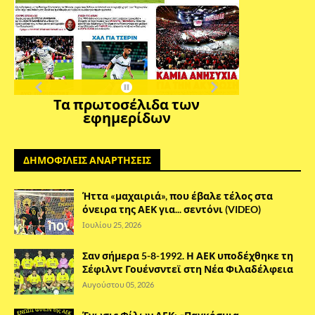
Τα πρωτοσέλιδα των
εφημερίδων
ΔΗΜΟΦΙΛΕΙΣ ΑΝΑΡΤΗΣΕΙΣ
Ήττα «μαχαιριά», που έβαλε τέλος στα
όνειρα της ΑΕΚ για... σεντόνι (VIDEO)
Ιουλίου 25, 2026
Σαν σήμερα 5-8-1992. Η ΑΕΚ υποδέχθηκε τη
Σέφιλντ Γουένσντεϊ στη Νέα Φιλαδέλφεια
Αυγούστου 05, 2026