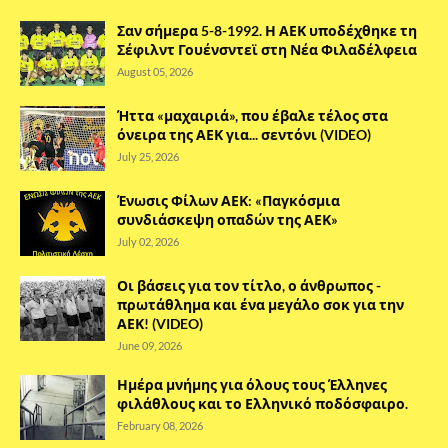
Σαν σήμερα 5-8-1992. Η ΑΕΚ υποδέχθηκε τη
Σέφιλντ Γουένσντεϊ στη Νέα Φιλαδέλφεια
August 05, 2026
Ήττα «μαχαιριά», που έβαλε τέλος στα
όνειρα της ΑΕΚ για... σεντόνι (VIDEO)
July 25, 2026
Ένωσις Φίλων ΑΕΚ: «Παγκόσμια
συνδιάσκεψη οπαδών της ΑΕΚ»
July 02, 2026
Οι βάσεις για τον τίτλο, ο άνθρωπος -
πρωτάθλημα και ένα μεγάλο σοκ για την
ΑΕΚ! (VIDEO)
June 09, 2026
Ημέρα μνήμης για όλους τους Έλληνες
φιλάθλους και το Ελληνικό ποδόσφαιρο.
February 08, 2026