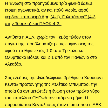
Η Ένωση στα προηγούμενα τρία φιλικά έδειξε
έτοιμη αγωνιστικά, αν και πολύ νωρίς, αφού
κέρδισε κατά σειρά Άρη (4-1), Γαλατάσαράϊ (4-3
στην Τουρκία) και ΠΑΟΚ 4-2.
Αντίθετα η ΑΕΛ, χωρίς τον Γκμόχ πλέον στον
πάγκο της, προβλημάτιζε με τις εμφανίσεις της
αφού ηττήθηκε εκτός 1-0 από Τρίκαλα και
Ολυμπιακό Βόλου και 2-1 από τον Πανιώνιο στο
Αλκαζάρ.
Στις εξέδρες της Φιλαδέλφειας βρέθηκε ο Χάουαρντ
Κένταλ προπονητής της Ατλέτικο Μπιλμπάο, την
οποία θα αντιμετώπιζε η ένωση στον πρώτο γύρο
του κυπέλλου ΟΥΕΦΑ τον επόμενο μήνα. Η
παρουσία του Κένταλ ισως ήταν η αιτία που η ΑΕΚ