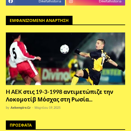
Dikefalhistoria
Dikefalhistoria
ΕΜΦΑΝΙΖΟΜΕΝΗ ΑΝΑΡΤΗΣΗ
H AEK στις 19-3-1998 αντιμετώπιζε την
Λοκομοτίβ Μόσχας στη Ρωσία...
by
Aekempire.Gr
-
Μαρτίου 19, 2025
ΠΡΟΣΦΑΤΑ