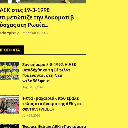
 AEK στις 19-3-1998
ντιμετώπιζε την Λοκομοτίβ
όσχας στη Ρωσία...
Aekempire.Gr
-
Μαρτίου 19, 2025
ΠΡΟΣΦΑΤΑ
Σαν σήμερα 5-8-1992. Η ΑΕΚ
υποδέχθηκε τη Σέφιλντ
Γουένσντεϊ στη Νέα
Φιλαδέλφεια
August 05, 2026
Ήττα «μαχαιριά», που έβαλε
τέλος στα όνειρα της ΑΕΚ για...
σεντόνι (VIDEO)
July 25, 2026
Ένωσις Φίλων ΑΕΚ: «Παγκόσμια