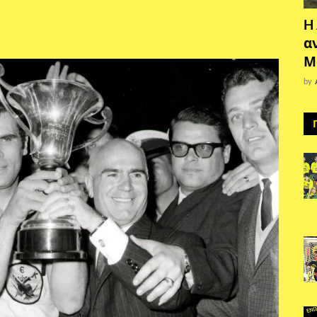
H
α
Μ
by