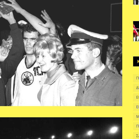
Γ
Δ
Ε
Ε
Μ
Π
Σ