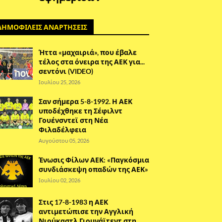
ΔΗΜΟΦΙΛΕΙΣ ΑΝΑΡΤΗΣΕΙΣ
Ήττα «μαχαιριά», που έβαλε
τέλος στα όνειρα της ΑΕΚ για...
σεντόνι (VIDEO)
Ιουλίου 25, 2026
Σαν σήμερα 5-8-1992. Η ΑΕΚ
υποδέχθηκε τη Σέφιλντ
Γουένσντεϊ στη Νέα
Φιλαδέλφεια
Αυγούστου 05, 2026
Ένωσις Φίλων ΑΕΚ: «Παγκόσμια
συνδιάσκεψη οπαδών της ΑΕΚ»
Ιουλίου 02, 2026
Στις 17-8-1983 η ΑΕΚ
αντιμετώπισε την Αγγλική
Νιούκαστλ Γιουνάϊτεντ στη