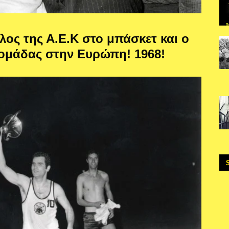
ος της Α.Ε.Κ στο μπάσκετ και ο
 ομάδας στην Ευρώπη! 1968!