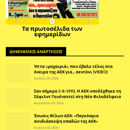
Τα πρωτοσέλιδα των
εφημερίδων
ΔΗΜΟΦΙΛΕΙΣ ΑΝΑΡΤΗΣΕΙΣ
Ήττα «μαχαιριά», που έβαλε τέλος στα
όνειρα της ΑΕΚ για... σεντόνι (VIDEO)
Ιουλίου 25, 2026
Σαν σήμερα 5-8-1992. Η ΑΕΚ υποδέχθηκε τη
Σέφιλντ Γουένσντεϊ στη Νέα Φιλαδέλφεια
Αυγούστου 05, 2026
Ένωσις Φίλων ΑΕΚ: «Παγκόσμια
συνδιάσκεψη οπαδών της ΑΕΚ»
Ιουλίου 02, 2026