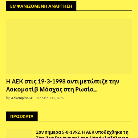
ΕΜΦΑΝΙΖΟΜΕΝΗ ΑΝΑΡΤΗΣΗ
H AEK στις 19-3-1998 αντιμετώπιζε την
Λοκομοτίβ Μόσχας στη Ρωσία...
by
Aekempire.Gr
-
Μαρτίου 19, 2025
ΠΡΟΣΦΑΤΑ
Σαν σήμερα 5-8-1992. Η ΑΕΚ υποδέχθηκε τη
Σέφιλντ Γουένσντεϊ στη Νέα Φιλαδέλφεια