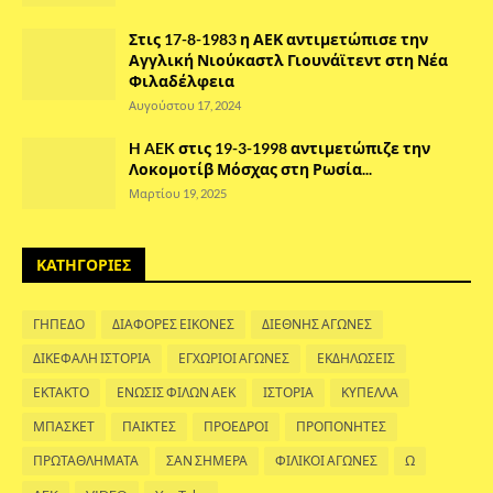
Στις 17-8-1983 η ΑΕΚ αντιμετώπισε την
Αγγλική Νιούκαστλ Γιουνάϊτεντ στη Νέα
Φιλαδέλφεια
Αυγούστου 17, 2024
H AEK στις 19-3-1998 αντιμετώπιζε την
Λοκομοτίβ Μόσχας στη Ρωσία...
Μαρτίου 19, 2025
ΚΑΤΗΓΟΡΙΕΣ
ΓΗΠΕΔΟ
ΔΙΑΦΟΡΕΣ ΕΙΚΟΝΕΣ
ΔΙΕΘΝΗΣ ΑΓΩΝΕΣ
ΔΙΚΕΦΑΛΗ ΙΣΤΟΡΙΑ
ΕΓΧΩΡΙΟΙ ΑΓΩΝΕΣ
ΕΚΔΗΛΩΣΕΙΣ
ΕΚΤΑΚΤΟ
ΕΝΩΣΙΣ ΦΙΛΩΝ ΑΕΚ
ΙΣΤΟΡΙΑ
ΚΥΠΕΛΛΑ
ΜΠΑΣΚΕΤ
ΠΑΙΚΤΕΣ
ΠΡΟΕΔΡΟΙ
ΠΡΟΠΟΝΗΤΕΣ
ΠΡΩΤΑΘΛΗΜΑΤΑ
ΣΑΝ ΣΗΜΕΡΑ
ΦΙΛΙΚΟΙ ΑΓΩΝΕΣ
Ω