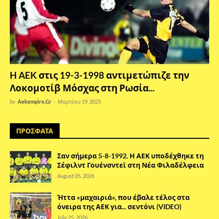
H AEK στις 19-3-1998 αντιμετώπιζε την
Λοκομοτίβ Μόσχας στη Ρωσία...
by
Aekempire.Gr
-
Μαρτίου 19, 2025
ΠΡΟΣΦΑΤΑ
Σαν σήμερα 5-8-1992. Η ΑΕΚ υποδέχθηκε τη
Σέφιλντ Γουένσντεϊ στη Νέα Φιλαδέλφεια
August 05, 2026
Ήττα «μαχαιριά», που έβαλε τέλος στα
όνειρα της ΑΕΚ για... σεντόνι (VIDEO)
July 25, 2026