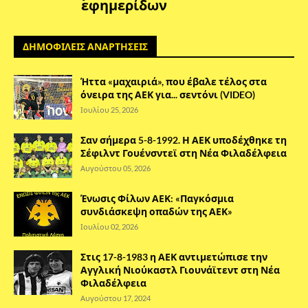
εφημερίδων
ΔΗΜΟΦΙΛΕΙΣ ΑΝΑΡΤΗΣΕΙΣ
Ήττα «μαχαιριά», που έβαλε τέλος στα
όνειρα της ΑΕΚ για... σεντόνι (VIDEO)
Ιουλίου 25, 2026
Σαν σήμερα 5-8-1992. Η ΑΕΚ υποδέχθηκε τη
Σέφιλντ Γουένσντεϊ στη Νέα Φιλαδέλφεια
Αυγούστου 05, 2026
Ένωσις Φίλων ΑΕΚ: «Παγκόσμια
συνδιάσκεψη οπαδών της ΑΕΚ»
Ιουλίου 02, 2026
Στις 17-8-1983 η ΑΕΚ αντιμετώπισε την
Αγγλική Νιούκαστλ Γιουνάϊτεντ στη Νέα
Φιλαδέλφεια
Αυγούστου 17, 2024