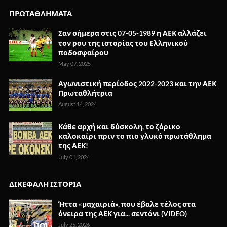
ΠΡΩΤΑΘΛΗΜΑΤΑ
Σαν σήμερα στις 07-05-1989 η ΑΕΚ αλλάζει
τον ρου της ιστορίας του Ελληνικού
ποδοσφαίρου
May 07, 2025
Αγωνιστική περίοδος 2022-2023 και την ΑΕΚ
Πρωταθλήτρια
August 14, 2024
Κάθε αρχή και δύσκολη, το ζόρικο
καλοκαίρι πριν το πιο γλυκό πρωτάθλημα
της ΑΕΚ!
July 01, 2024
ΔΙΚΕΦΑΛΗ ΙΣΤΟΡΙΑ
Ήττα «μαχαιριά», που έβαλε τέλος στα
όνειρα της ΑΕΚ για... σεντόνι (VIDEO)
July 25, 2026