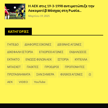
H AEK στις 19-3-1998 αντιμετώπιζε την
Λοκομοτίβ Μόσχας στη Ρωσία...
Μαρτίου 19, 2025
ΚΑΤΗΓΟΡΙΕΣ
ΓΗΠΕΔΟ
ΔΙΑΦΟΡΕΣ ΕΙΚΟΝΕΣ
ΔΙΕΘΝΗΣ ΑΓΩΝΕΣ
ΔΙΚΕΦΑΛΗ ΙΣΤΟΡΙΑ
ΕΓΧΩΡΙΟΙ ΑΓΩΝΕΣ
ΕΚΔΗΛΩΣΕΙΣ
ΕΚΤΑΚΤΟ
ΕΝΩΣΙΣ ΦΙΛΩΝ ΑΕΚ
ΙΣΤΟΡΙΑ
ΚΥΠΕΛΛΑ
ΜΠΑΣΚΕΤ
ΠΑΙΚΤΕΣ
ΠΡΟΕΔΡΟΙ
ΠΡΟΠΟΝΗΤΕΣ
ΠΡΩΤΑΘΛΗΜΑΤΑ
ΣΑΝ ΣΗΜΕΡΑ
ΦΙΛΙΚΟΙ ΑΓΩΝΕΣ
Ω
AEK
VIDEO
YouTube