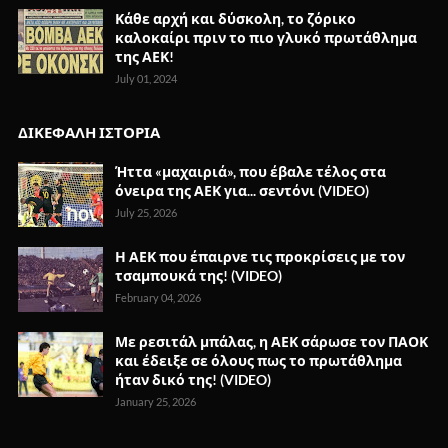
Κάθε αρχή και δύσκολη, το ζόρικο
καλοκαίρι πριν το πιο γλυκό πρωτάθλημα
της ΑΕΚ!
July 01, 2024
ΔΙΚΕΦΑΛΗ ΙΣΤΟΡΙΑ
Ήττα «μαχαιριά», που έβαλε τέλος στα
όνειρα της ΑΕΚ για... σεντόνι (VIDEO)
July 25, 2026
Η ΑΕΚ που έπαιρνε τις προκρίσεις με τον
τσαμπουκά της! (VIDEO)
February 04, 2026
Με ρεσιτάλ μπάλας, η ΑΕΚ σάρωσε τον ΠΑΟΚ
και έδειξε σε όλους πως το πρωτάθλημα
ήταν δικό της! (VIDEO)
January 25, 2026