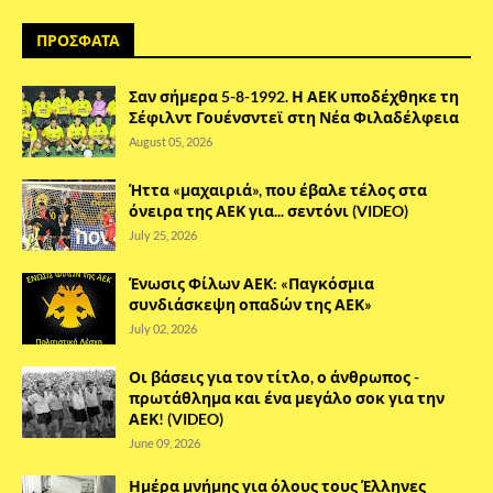
ΠΡΟΣΦΑΤΑ
Σαν σήμερα 5-8-1992. Η ΑΕΚ υποδέχθηκε τη
Σέφιλντ Γουένσντεϊ στη Νέα Φιλαδέλφεια
August 05, 2026
Ήττα «μαχαιριά», που έβαλε τέλος στα
όνειρα της ΑΕΚ για... σεντόνι (VIDEO)
July 25, 2026
Ένωσις Φίλων ΑΕΚ: «Παγκόσμια
συνδιάσκεψη οπαδών της ΑΕΚ»
July 02, 2026
Οι βάσεις για τον τίτλο, ο άνθρωπος -
πρωτάθλημα και ένα μεγάλο σοκ για την
ΑΕΚ! (VIDEO)
June 09, 2026
Ημέρα μνήμης για όλους τους Έλληνες