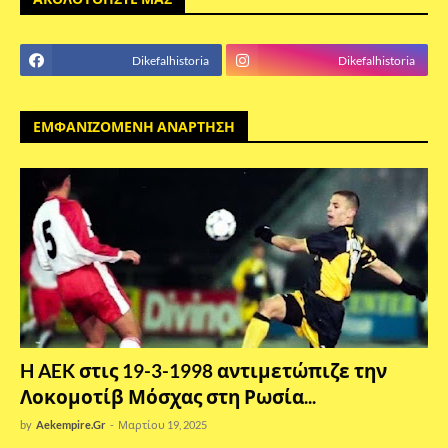
Dikefalhistoria
Dikefalhistoria
ΕΜΦΑΝΙΖΟΜΕΝΗ ΑΝΑΡΤΗΣΗ
H AEK στις 19-3-1998 αντιμετώπιζε την
Λοκομοτίβ Μόσχας στη Ρωσία...
by
Aekempire.Gr
-
Μαρτίου 19, 2025