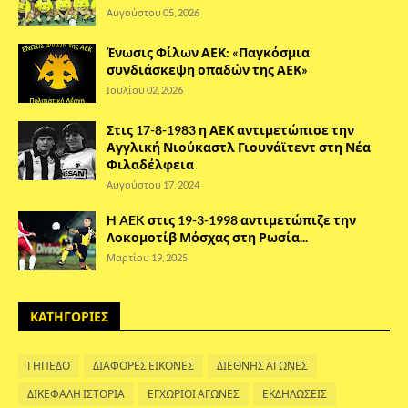
Αυγούστου 05, 2026
Ένωσις Φίλων ΑΕΚ: «Παγκόσμια
συνδιάσκεψη οπαδών της ΑΕΚ»
Ιουλίου 02, 2026
Στις 17-8-1983 η ΑΕΚ αντιμετώπισε την
Αγγλική Νιούκαστλ Γιουνάϊτεντ στη Νέα
Φιλαδέλφεια
Αυγούστου 17, 2024
H AEK στις 19-3-1998 αντιμετώπιζε την
Λοκομοτίβ Μόσχας στη Ρωσία...
Μαρτίου 19, 2025
ΚΑΤΗΓΟΡΙΕΣ
ΓΗΠΕΔΟ
ΔΙΑΦΟΡΕΣ ΕΙΚΟΝΕΣ
ΔΙΕΘΝΗΣ ΑΓΩΝΕΣ
ΔΙΚΕΦΑΛΗ ΙΣΤΟΡΙΑ
ΕΓΧΩΡΙΟΙ ΑΓΩΝΕΣ
ΕΚΔΗΛΩΣΕΙΣ