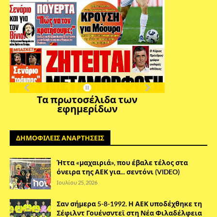
Τα πρωτοσέλιδα των
εφημερίδων
ΔΗΜΟΦΙΛΕΙΣ ΑΝΑΡΤΗΣΕΙΣ
Ήττα «μαχαιριά», που έβαλε τέλος στα
όνειρα της ΑΕΚ για... σεντόνι (VIDEO)
Ιουλίου 25, 2026
Σαν σήμερα 5-8-1992. Η ΑΕΚ υποδέχθηκε τη
Σέφιλντ Γουένσντεϊ στη Νέα Φιλαδέλφεια